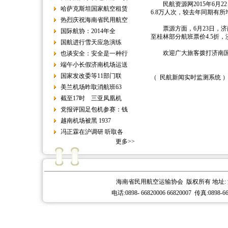
民航资源网2015年6月22
哈萨克斯坦国家航空租赁
6.8万人次，较去年同期有所
热烈庆祝海南省民用航空
票源方面，6月23日，济
国际航协：2014年全
至桂林部分航班票价4.5折
国航进行雪天应急演练
欢迎广大旅客拨打济南国际机
也谈安全：安全是一种行
端午小长假济南机场运送
国家发改委等11部门联
（ 民航新闻实时监测系统 
美兰机场昨取消航班63
截至17时 三亚凤凰机
党报评国足包机参赛：钱
越南机场被黑 1937
冯正霖在沪调研 听取各
更多>>
海南省民用航空运输协会 版权所有 地址: 
电话:0898- 66820006 66820007 传真:0898