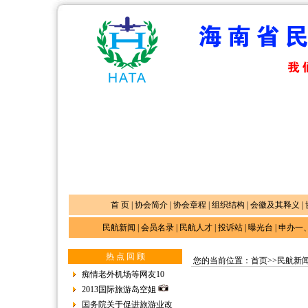
首 页
|
协会简介
|
协会章程
|
组织结构
|
会徽及其释义
|
民航新闻
|
会员名录
|
民航人才
|
投诉站
|
曝光台
|
申办一
1
热 点 回 顾
您的当前位置：
首页
>>
民航新
痴情老外机场等网友10
2013国际旅游岛空姐
国务院关于促进旅游业改