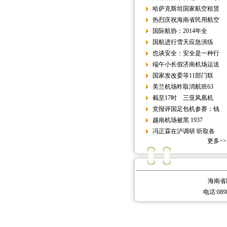
哈萨克斯坦国家航空租赁
热烈庆祝海南省民用航空
国际航协：2014年全
国航进行雪天应急演练
也谈安全：安全是一种行
端午小长假济南机场运送
国家发改委等11部门联
美兰机场昨取消航班63
截至17时 三亚凤凰机
党报评国足包机参赛：钱
越南机场被黑 1937
冯正霖在沪调研 听取各
更多>>
海南省
电话:0898