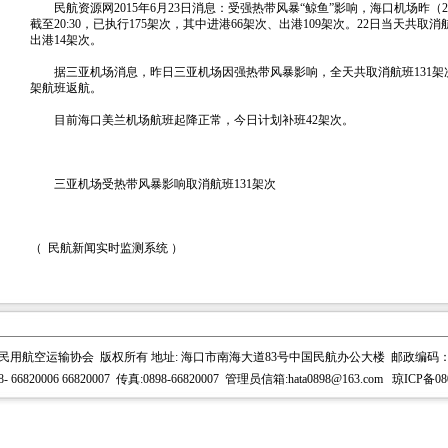
民航资源网2015年6月23日消息：受强热带风暴“鲸鱼”影响，海口机场昨（2
截至20:30，已执行175架次，其中进港66架次、出港109架次。22日当天共取
出港14架次。
据三亚机场消息，昨日三亚机场因强热带风暴影响，全天共取消航班131架次
架航班返航。
目前海口美兰机场航班起降正常，今日计划补班42架次。
三亚机场受热带风暴影响取消航班131架次
（ 民航新闻实时监测系统 ）
民用航空运输协会 版权所有 地址: 海口市南海大道83号中国民航办公大楼 邮政编码：57
- 66820006 66820007 传真:0898-66820007 管理员信箱:
hata0898@163.com
琼ICP备08