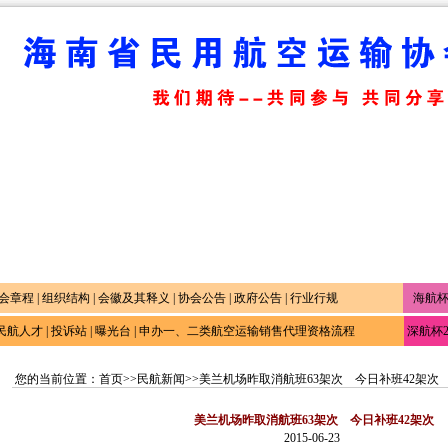
会章程
|
组织结构
|
会徽及其释义
|
协会公告
|
政府公告
|
行业行规
海航杯
民航人才
|
投诉站
|
曝光台
|
申办一、二类航空运输销售代理资格流程
深航杯
1
您的当前位置：
首页
>>
民航新闻
>>美兰机场昨取消航班63架次 今日补班42架次
美兰机场昨取消航班63架次 今日补班42架次
2015-06-23