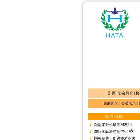
首 页
|
协会简介
|
协
民航新闻
|
会员名录
|
热 点 回 顾
痴情老外机场等网友10
2013国际旅游岛空姐
国务院关于促进旅游业改