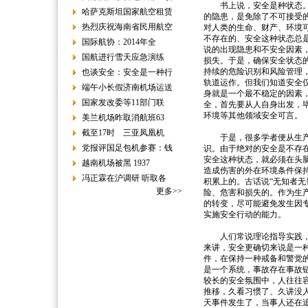
书上说，安全是种状态。它
哈萨克斯坦国家航空租赁
的隐患，是免除了不可接受
热烈庆祝海南省民用航空
对人类的生命、财产、环境
不存在的、安全这种状态总
国际航协：2014年全
说的出现隐患和不安全因素
国航进行雪天应急演练
损失。于是，确保安全状态
持续的危险识别和风险管理
也谈安全：安全是一种行
轨道运作。但我们知道安全
端午小长假济南机场运送
身就是一个最不稳定的因素
国家发改委等11部门联
全，首先要从人自身出发，
环境等其他领域安全可言。
美兰机场昨取消航班63
截至17时 三亚凤凰机
于是，很多学者便从生产者
党报评国足包机参赛：钱
识。由于绝对的安全是不存
安全这种状态，就必须在头
越南机场被黑 1937
造成伤害的外在环境条件保
冯正霖在沪调研 听取各
积累上的。古话说“无知者
更多>>
险、危害和损失的。作为生
的转变，尽可能避免发生因
实施安全行动的能力。
人们常说理论指导实践，意
来讲，安全更确切来说是一
件，在保持一种戒备和警觉
是一个系统，事故存在事故
较长的安全氛围中，人往往
推移，久看习惯了、久讲没
天事件发生了，当事人还在