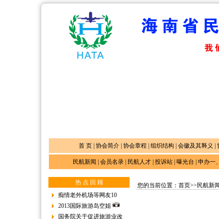
首 页
|
协会简介
|
协会章程
|
组织结构
|
会徽及其释义
|
民航新闻
|
会员名录
|
民航人才
|
投诉站
|
曝光台
|
申办一
1
热 点 回 顾
您的当前位置：
首页
>>
民航新
痴情老外机场等网友10
2013国际旅游岛空姐
国务院关于促进旅游业改